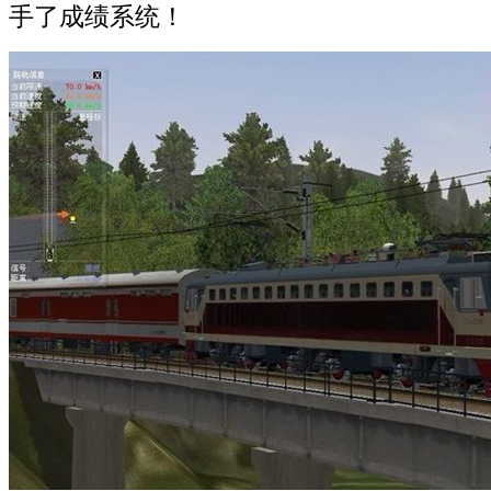
手了成绩系统！