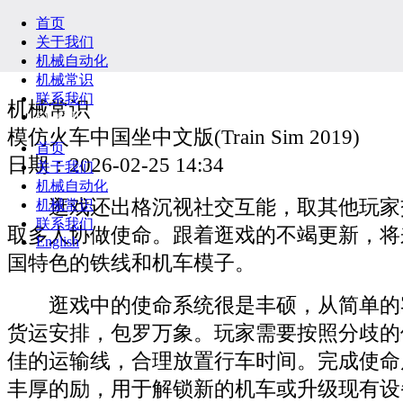
首页
关于我们
机械自动化
机械常识
联系我们
机械常识
English
模仿火车中国坐中文版(Train Sim 2019)
首页
日期：2026-02-25 14:34
关于我们
机械自动化
逛戏还出格沉视社交互能，取其他玩家
机械常识
联系我们
取多人协做使命。跟着逛戏的不竭更新，将
English
国特色的铁线和机车模子。
逛戏中的使命系统很是丰硕，从简单的
货运安排，包罗万象。玩家需要按照分歧的
佳的运输线，合理放置行车时间。完成使命
丰厚的励，用于解锁新的机车或升级现有设