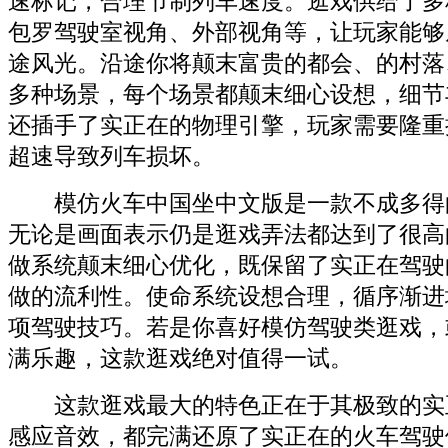
速标记，合理节制列车速度。逛戏供给了多
包罗驾驶室视角、外部视角等，让玩家能够
途风光。沿途你将颠末富贵的都会、的村落
多种场景，每个场景都颠末细心设想，细节
还插手了实正在的物理引擎，玩家需要隆重
超速导致列车损坏。
模仿火车中国坐中文版是一款不成多得
无论是画面表示仍是逛戏弄法都达到了很高
做系统颠末细心优化，既保留了实正在驾驶
做的流利性。使命系统设想合理，循序渐进
项驾驶技巧。若是你喜好模仿驾驶类逛戏，
满乐趣，这款逛戏绝对值得一试。
这款逛戏最大的特色正在于其极致的实
感应音效，都完满还原了实正在的火车驾驶