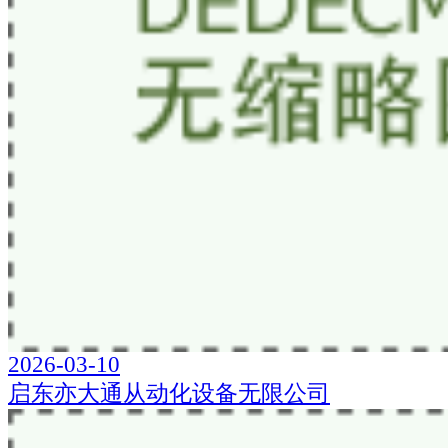
2026-03-10
启东亦大通从动化设备无限公司