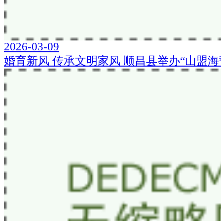
2026-03-09
婚育新风 传承文明家风 顺昌县举办“山盟