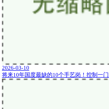
2026-03-10
将来10年国度最缺的10个手艺岗！控制一