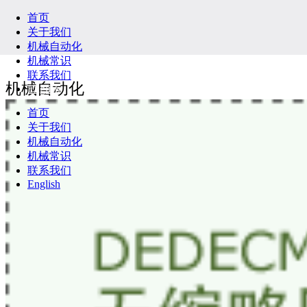
首页
关于我们
机械自动化
机械常识
联系我们
机械自动化
English
首页
关于我们
机械自动化
机械常识
联系我们
English