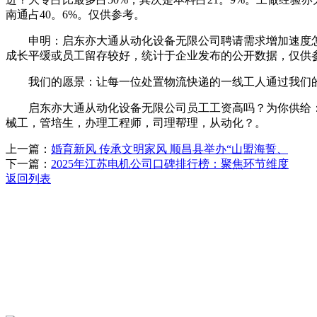
南通占40。6%。仅供参考。
申明：启东亦大通从动化设备无限公司聘请需求增加速度怎样样？亦
成长平缓或员工留存较好，统计于企业发布的公开数据，仅供
我们的愿景：让每一位处置物流快递的一线工人通过我们的
启东亦大通从动化设备无限公司员工工资高吗？为你供给：
械工，管培生，办理工程师，司理帮理，从动化？。
上一篇：
婚育新风 传承文明家风 顺昌县举办“山盟海誓、
下一篇：
2025年江苏电机公司口碑排行榜：聚焦环节维度
返回列表
关于我们
机械自动化
机械常识
联系我们