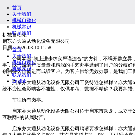
首页
关于我们
机械自动化
机械常识
联系我们
机械自动化
English
启东亦大通从动化设备无限公司
日期：2026-03-10 11:58
首页
关于我们
公司本着“朝上进步求实严谨连合”的方针，不竭开辟立异，
机械自动化
事，以一流的产质量量和精深的手艺办事遭到了用户的分歧好
机械常识
创制持久价值进而成绩客户。为客户供给无效办事，是我们工
联系我们
English
启东亦大通从动化设备无限公司工资待遇怎样样？亦大通68。8
统不变性会影响客不雅性，仅供参考。数据不精确？我要纠错
前往所有岗亭。
启东亦大通从动化设备无限公司位于启东市跃龙，成立于201
互联网+的从属财产。
启东亦大通从动化设备无限公司聘请要求怎样样：亦大通都正在
进？大专占比最多占50%，其次是本科占21。9%。工做经验亦大