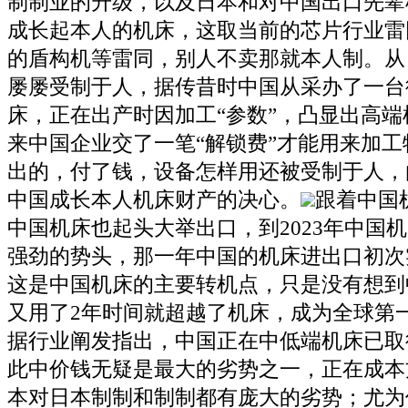
制制业的升级，以及日本和对中国出口先辈
成长起本人的机床，这取当前的芯片行业雷
的盾构机等雷同，别人不卖那就本人制。从
屡屡受制于人，据传昔时中国从采办了一台
床，正在出产时因加工“参数”，凸显出高
来中国企业交了一笔“解锁费”才能用来加
出的，付了钱，设备怎样用还被受制于人，
中国成长本人机床财产的决心。
跟着中国
中国机床也起头大举出口，到2023年中国
强劲的势头，那一年中国的机床进出口初次
这是中国机床的主要转机点，只是没有想到
又用了2年时间就超越了机床，成为全球第
据行业阐发指出，中国正在中低端机床已取
此中价钱无疑是最大的劣势之一，正在成本
本对日本制制和制制都有庞大的劣势；尤为