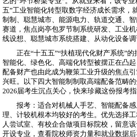
艺的“环节桥梁专业”。从就业来看，该专业
五”工业智能化转型取数字经济成长需求，
制制、聪慧城市、能源电力、轨道交通、智
赛道，焦点岗亭包罗节制系统研发、工业机
线设想、聪慧城市系统搭建、从动化设备调
正在“十五五”“扶植现代化财产系统”的
智能化、绿色化、高端化转型被摆正在凸起
配备财产也由此成为鞭策工业升级的焦点引
兴旺。以下四大智能制制取高端配备范畴的
2026届考生沉点关心，快来珍藏这份报考
报考：适合对机械人手艺、智能配备感
理、计较机根本均较好的考生。优先选择工
人尝试室、有校企合做项目标院校，留意该
开设专业，查看院校师资力量和就业数据后