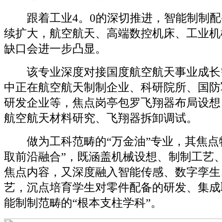
跟着工业4。0的深切推进，智能制制配
续扩大，航空航天、高端数控机床、工业机
缺口会进一步凸显。
该专业深度对接国度航空航天事业成长
中正在航空航天制制企业、科研院所、国防
研发企业等，焦点岗亭包罗飞翔器布局设想
航空航天材料研究、飞翔器拆卸调试。
做为工科范畴的“万金油”专业，其焦点
取前沿融合”，既涵盖机械设想、制制工艺
焦点内容，又深度融入智能传感、数字孪生
艺，沉点培育学生对零件配备的研发、集成
能制制范畴的“根本支柱学科”。