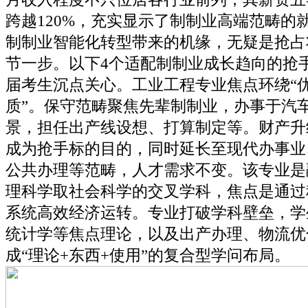
跨越120%，充实显示了制制业高端范畴的
制制业智能化转型带来的机缘，无疑是抢占
节一步。以下4个适配制制业成长趋向的抢手
届考生沉点关心。工业工程专业焦点环绕“
质”。保守范畴聚焦先辈制制业，办事于汽
景，担任出产线设想、打算制定等。财产升
成为抢手标的目的，同时延长至现代办事业
公共办理等范畴，人才需求不变。该专业是
理科学取社会科学的交叉学科，焦点是通过
系统高效经济运转。专业打破学科壁垒，学
统计学等焦点理论，以及出产办理、物流优
成“理论+东西+使用”的复合型学问布局。