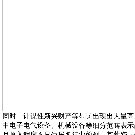
同时，计谋性新兴财产等范畴出现出大量高
中电子电气设备、机械设备等细分范畴表示
月收入程度不只位居各行业前列，其薪资五