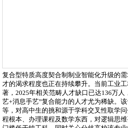
复合型特质高度契合制制业智能化升级的需
才的渴求程度也正在持续攀升。当前工业工
著，2025年相关范畴人才缺口已达136万
艺+消息手艺”复合能力的人才尤为稀缺。
等，对高中生的挑和源于学科交叉性取学问
程根本、办理课程及数学东西，对逻辑思维