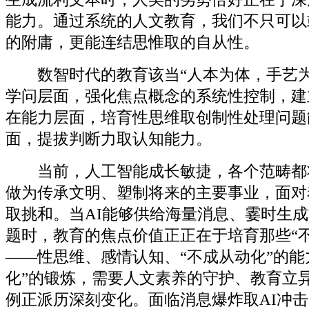
能力。通过系统的人文教育，我们不只可以
的附庸，更能连结思惟取的自从性。
数智时代的教育该当“人本为体，手艺为
学问层面，强化焦点概念的系统性控制，建
在能力层面，培育性思维取创制性处理问题
面，提拔判断力取认知能力。
当前，人工智能成长敏捷，各个范畴都
做为传承文明、塑制将来的主要事业，面对
取挑和。当AI能够供给海量消息、霎时生
题时，教育的焦点价值正正在于培育那些“
——性思维、感情认知、“不成从动化”的能
化”的锻炼，需要人文素养的守护、教育立
例正派历深刻变化。面临消息爆炸取AI冲