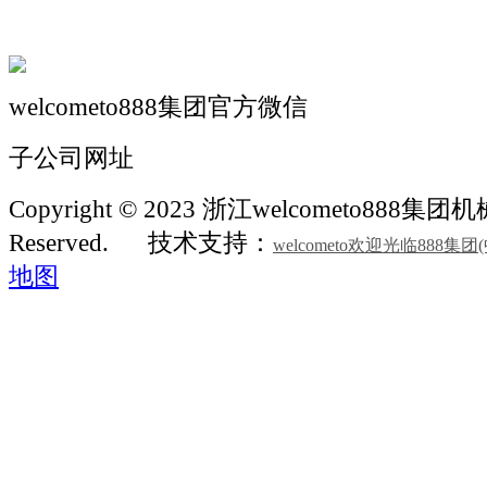
联系我们
welcometo888集团官方微信
子公司网址
Copyright © 2023 浙江welcometo888集团机械 
Reserved.
技术支持：
welcometo欢迎光临888集
地图