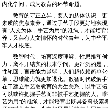
内化学问，成为教育的环节命题。
教育的守正立异，要人的从体认识，更
素质的焦点素养，通过手艺手段更好地实现
有“人文为体，手艺为用”的准绳，才能培
养，又葆有人文情怀的时代青年，为中华平
牢人才根底。
数智时代，培育深度理解、性思维和创
力，离不开结实的根本学问。更严沉的是，
性轮回：言语能力越弱，人们越依赖简单化
单，思维能力就更加退化。数智时代破解手
在于建立手艺取教育的共生关系，以手艺拓
可以或许把握手艺而非被手艺把握的人。唯
艺为用”的准绳，才能培育出既具备科技素