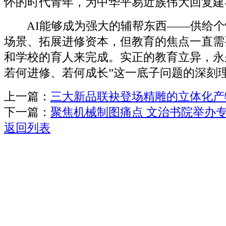
怀的时代青年，为中华平易近族伟大回复建
AI能够成为强大的辅帮东西——供给个
场景、拓展进修资本，但教育的焦点一直需
和学校的育人来完成。实正的教育立异，永
若何进修、若何成长”这一底子问题的深刻
上一篇：
三大新品联袂登场精雕的立体化产
下一篇：
聚焦机械制图痛点 文治书院举办
返回列表
关于我们
机械自动化
机械常识