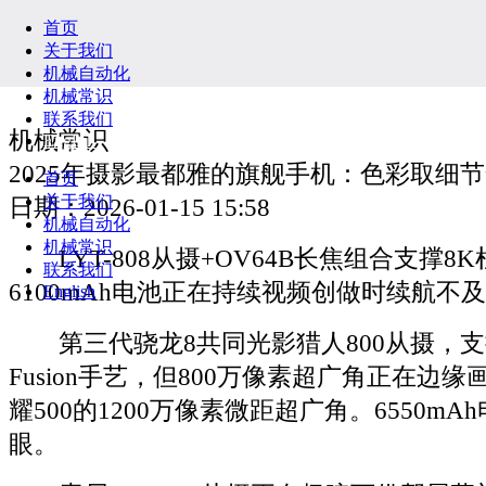
首页
关于我们
机械自动化
机械常识
联系我们
机械常识
English
2025年摄影最都雅的旗舰手机：色彩取细
首页
关于我们
日期：2026-01-15 15:58
机械自动化
机械常识
LYT-808从摄+OV64B长焦组合支撑8
联系我们
6100mAh电池正在持续视频创做时续航不及
English
第三代骁龙8共同光影猎人800从摄，支撑
Fusion手艺，但800万像素超广角正在边
耀500的1200万像素微距超广角。6550m
眼。