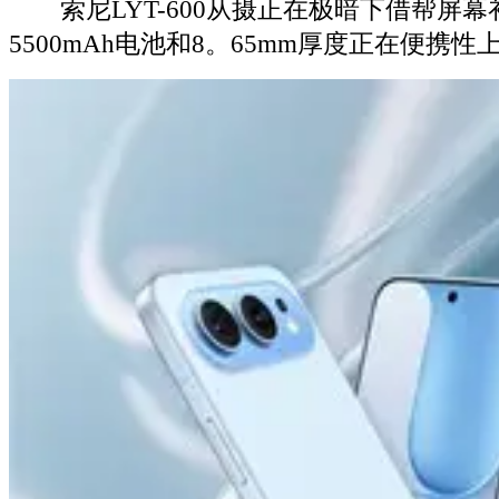
索尼LYT-600从摄正在极暗下借帮屏幕
5500mAh电池和8。65mm厚度正在便携性