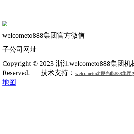
联系我们
welcometo888集团官方微信
子公司网址
Copyright © 2023 浙江welcometo888集团机械 
Reserved.
技术支持：
welcometo欢迎光临888集
地图