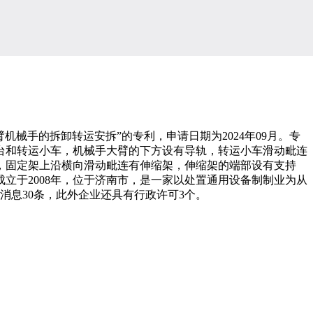
械手的拆卸转运安拆”的专利，申请日期为2024年09月。专
台和转运小车，机械手大臂的下方设有导轨，转运小车滑动毗连
，固定架上沿横向滑动毗连有伸缩架，伸缩架的端部设有支持
立于2008年，位于济南市，是一家以处置通用设备制制业为从
消息30条，此外企业还具有行政许可3个。