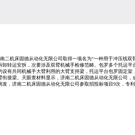
南二机床固德从动化无限公司取得一项名为“一种用于冲压线双臂机
拆卸转运安拆，次要涉及双臂机械手检修范畴。包罗多个托运平
的设有共同机械手大臂利用的大臂支持梁，托运平台包罗固定架
衔接梁。天眼查材料显示，济南二机床固德从动化无限公司，成
据阐发，济南二机床固德从动化无限公司参取招投标项目9次，专利