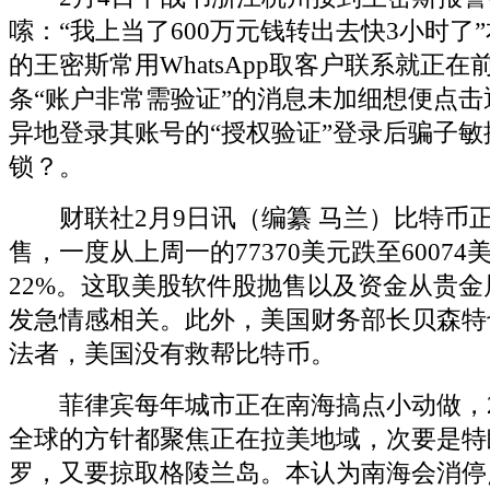
嗦：“我上当了600万元钱转出去快3小时了
的王密斯常用WhatsApp取客户联系就正
条“账户非常需验证”的消息未加细想便点
异地登录其账号的“授权验证”登录后骗子
锁？。
财联社2月9日讯（编纂 马兰）比特币
售，一度从上周一的77370美元跌至6007
22%。这取美股软件股抛售以及资金从贵
发急情感相关。此外，美国财务部长贝森特
法者，美国没有救帮比特币。
菲律宾每年城市正在南海搞点小动做，20
全球的方针都聚焦正在拉美地域，次要是特
罗，又要掠取格陵兰岛。本认为南海会消停