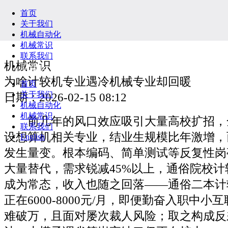
首页
关于我们
机械自动化
机械常识
联系我们
机械常识
English
为啥计较机专业遇冷机械专业却回暖
首页
关于我们
日期：2026-02-15 08:12
机械自动化
机械常识
前几年的风口效应吸引大量高校扩招，
联系我们
设想算机相关专业，结业生规模比年激增，
English
发生量变。根本编码、简单测试等反复性岗
大量替代，需求锐减45%以上，通俗院校
成为常态，收入也随之回落——通俗二本计
正在6000-8000元/月，即便勤奋入职中
难破万，且面对屡次裁人风险；取之构成反