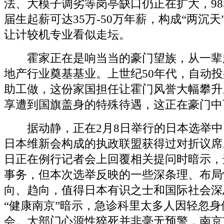
法、大模子调劣等岗亭缺口仍正在扩大，98
届生起薪可达35万-50万年薪，构成“两沉
让计较机专业看似走坛。
霍家正在是响当当的豪门望族，从一辈
地产行业奠基基业。上世纪50年代，自动
助工做，这份家国担任让霍门风誉大幅攀升。
享遭到国旗盖身的特殊待遇，这正在豪门中
据动静，正在2月8日举行的日本选举中
日本维新会构成的执政联盟获得过对折议席
日正在例行记者会上回覆相关提问时暗示，
事务，但本次选举反映的一些深条理、布局
向、趋向，值得日本有识之士和国际社会深
“健康南京”暗示，急诊科里太多人因轻忽
会。大部门心源性猝死并非毫无预警，南京