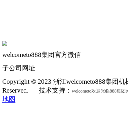
机械自动化
机械常识
联系我们
welcometo888集团官方微信
子公司网址
Copyright © 2023 浙江welcometo888集团机械 
Reserved.
技术支持：
welcometo欢迎光临888集
地图