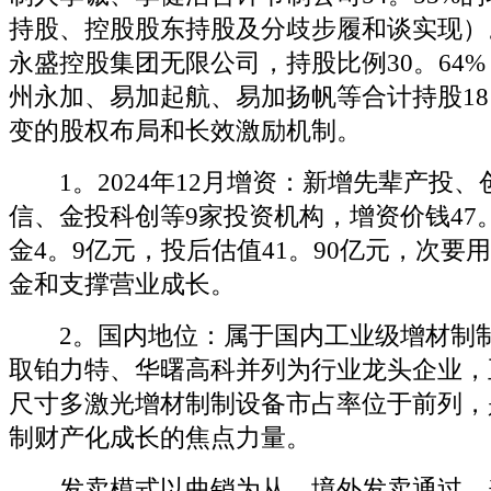
持股、控股股东持股及分歧步履和谈实现）
永盛控股集团无限公司，持股比例30。64
州永加、易加起航、易加扬帆等合计持股18
变的股权布局和长效激励机制。
1。2024年12月增资：新增先辈产投、
信、金投科创等9家投资机构，增资价钱47。
金4。9亿元，投后估值41。90亿元，次要
金和支撑营业成长。
2。国内地位：属于国内工业级增材制制
取铂力特、华曙高科并列为行业龙头企业，
尺寸多激光增材制制设备市占率位于前列，
制财产化成长的焦点力量。
发卖模式以曲销为从，境外发卖通过、