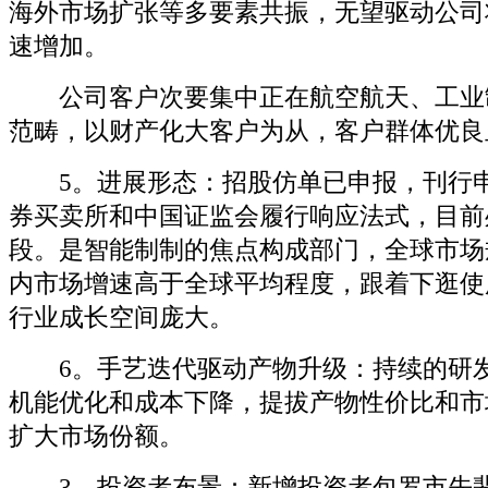
海外市场扩张等多要素共振，无望驱动公司将
速增加。
公司客户次要集中正在航空航天、工业
范畴，以财产化大客户为从，客户群体优良
5。进展形态：招股仿单已申报，刊行申
券买卖所和中国证监会履行响应法式，目前
段。是智能制制的焦点构成部门，全球市场
内市场增速高于全球平均程度，跟着下逛使
行业成长空间庞大。
6。手艺迭代驱动产物升级：持续的研发
机能优化和成本下降，提拔产物性价比和市
扩大市场份额。
3。投资者布景：新增投资者包罗市先辈