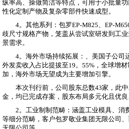
纵率高、操做简洁等特点，可用于小批量功
性化定制产物及复杂零部件快速成型。
4。其他系列：包罗EP-M825、EP-M650
歧尺寸规格产物，笼盖从尝试室研发到工业
景需求。
4。海外市场持续拓展：、美国子公司运
外发卖收入占比提拔至19。55%，全球增
加，海外市场无望成为主要增加引擎。
本次刊行前，公司股东总数43家，此中2
金，均已完成存案，股东布局多元化且优良
2。工业制制范畴：涵盖工业模具、消费
等细分范畴，客户包罗敬业集团无限公司、
无限公司等。