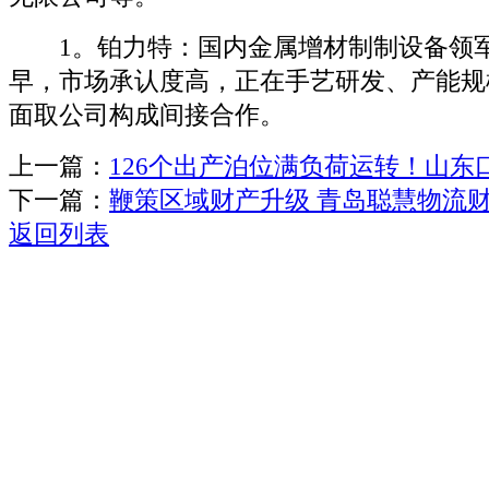
1。铂力特：国内金属增材制制设备领军
早，市场承认度高，正在手艺研发、产能规
面取公司构成间接合作。
上一篇：
126个出产泊位满负荷运转！山东
下一篇：
鞭策区域财产升级 青岛聪慧物流
返回列表
关于我们
机械自动化
机械常识
联系我们