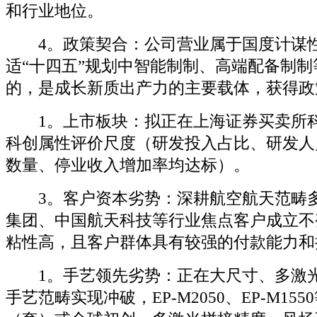
和行业地位。
4。政策契合：公司营业属于国度计谋
适“十四五”规划中智能制制、高端配备制
的，是成长新质出产力的主要载体，获得政
1。上市板块：拟正在上海证券买卖所科
科创属性评价尺度（研发投入占比、研发人
数量、停业收入增加率均达标）。
3。客户资本劣势：深耕航空航天范畴多
集团、中国航天科技等行业焦点客户成立不
粘性高，且客户群体具有较强的付款能力和
1。手艺领先劣势：正在大尺寸、多激光
手艺范畴实现冲破，EP-M2050、EP-M15