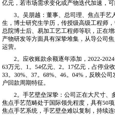
亿元，若市场需求变化或产物迭代加速，可
3。吴朋越：董事、总司理、焦点手艺人员
生，博士研究生学历，传授级高级工程师，
总院博士后、易加工艺工程师等职，正在增
产物研发等方面具有深挚堆集，从导公司焦
运营。
2。应收账款余额逐年添加，2022-2024
63万元、1。54亿元、2。17亿元，占停业
33。30%、37。68%、46。04%，反映
户回款周期特征。
2。手艺壁垒深挚：公司正在大尺寸、多
焦点手艺范畴处于国际领先程度，具有50
焦点手艺系统，手艺壁垒难以复制，持续连