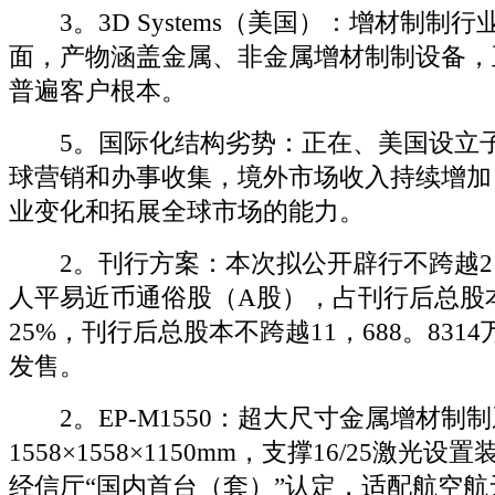
3。3D Systems（美国）：增材制制
面，产物涵盖金属、非金属增材制制设备，
普遍客户根本。
5。国际化结构劣势：正在、美国设立子
球营销和办事收集，境外市场收入持续增加
业变化和拓展全球市场的能力。
2。刊行方案：本次拟公开辟行不跨越2，9
人平易近币通俗股（A股），占刊行后总股
25%，刊行后总股本不跨越11，688。831
发售。
2。EP-M1550：超大尺寸金属增材制
1558×1558×1150mm，支撑16/25激光
经信厅“国内首台（套）”认定，适配航空