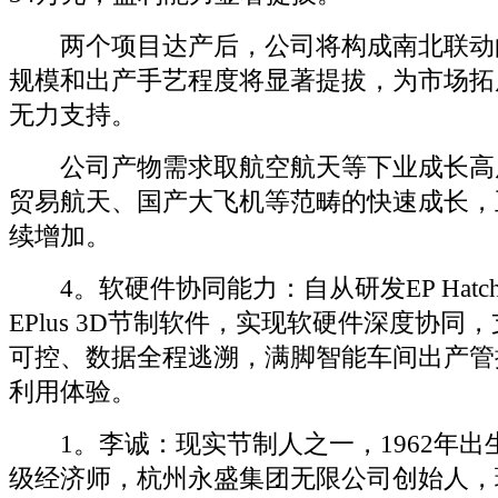
两个项目达产后，公司将构成南北联动
规模和出产手艺程度将显著提拔，为市场拓
无力支持。
公司产物需求取航空航天等下业成长高
贸易航天、国产大飞机等范畴的快速成长，
续增加。
4。软硬件协同能力：自从研发EP Hatc
EPlus 3D节制软件，实现软硬件深度协同
可控、数据全程逃溯，满脚智能车间出产管
利用体验。
1。李诚：现实节制人之一，1962年出
级经济师，杭州永盛集团无限公司创始人，