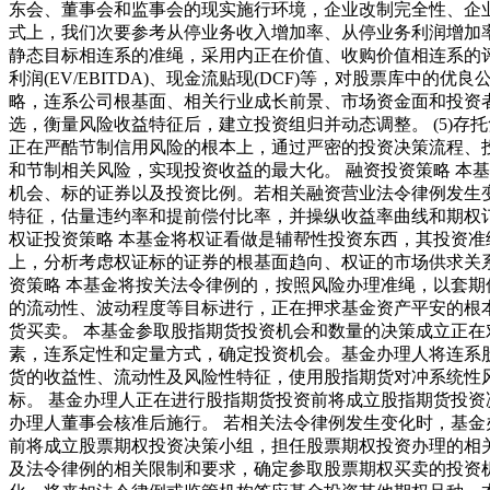
东会、董事会和监事会的现实施行环境，企业改制完全性、企业
式上，我们次要参考从停业务收入增加率、从停业务利润增加率
静态目标相连系的准绳，采用内正在价值、收购价值相连系的评估方式，
利润(EV/EBITDA)、现金流贴现(DCF)等，对股票库中
略，连系公司根基面、相关行业成长前景、市场资金面和投资者
选，衡量风险收益特征后，建立投资组归并动态调整。 (5)存
正在严酷节制信用风险的根本上，通过严密的投资决策流程、
和节制相关风险，实现投资收益的最大化。 融资投资策略 本
机会、标的证券以及投资比例。若相关融资营业法令律例发生变
特征，估量违约率和提前偿付比率，并操纵收益率曲线和期权
权证投资策略 本基金将权证看做是辅帮性投资东西，其投资
上，分析考虑权证标的证券的根基面趋向、权证的市场供求关
资策略 本基金将按关法令律例的，按照风险办理准绳，以套
的流动性、波动程度等目标进行，正在押求基金资产平安的根本
货买卖。 本基金参取股指期货投资机会和数量的决策成立正
素，连系定性和定量方式，确定投资机会。基金办理人将连系
货的收益性、流动性及风险性特征，使用股指期货对冲系统性
标。 基金办理人正在进行股指期货投资前将成立股指期货投
办理人董事会核准后施行。 若相关法令律例发生变化时，基金
前将成立股票期权投资决策小组，担任股票期权投资办理的相关
及法令律例的相关限制和要求，确定参取股票期权买卖的投资