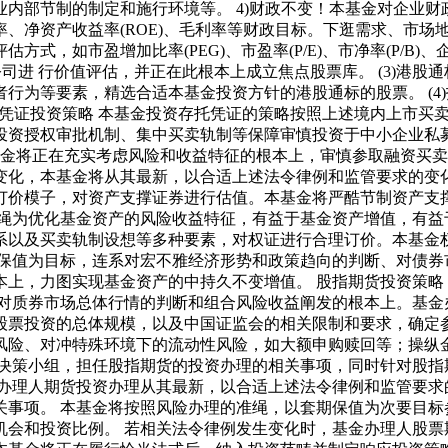
内部节制的制定和施行环境等。 4)财政不变！本基金对企业
、净资产收益率(ROE)、毛利率等财政目标。下逛需求、市场地
如市盈增加比率(PEG)、市盈率(P/E)、市净率(P/B)、企业
的优良公司进 行价值评估，并正在此根本上成立焦点股票库。 (3)港
行为等要素，精选合适本基金投资方针的港股通标的股票。 (4
托凭证投资策略 本基金投资存托凭证的策略按照上述境内上市买
投资授权审批机制、集中买卖轨制等保障审慎投资于中小企业私
基金将正在充实考虑风险和收益特征的根本上，审慎参取融资买
化，本基金将从其最新，以合适上述法令律例和监管要求的变化
订价模子，对资产支撑证券进行估值。本基金将严酷节制资产支
准绳为优化基金资产的风险收益特征，有益于基金资产增值，有益
系以及买卖轨制设想等多种要素，对权证进行合理订价。本基金权
期保值为目标，连系对宏不雅经济形势和政策趋向的判断、对债券
上，力图实现基金资产的中持久不变增值。 股指期货投资策略
在对质券市场总体行情的判断和组合风险收益阐发的根本上。基金
股票投资的总体规模，以及中国证监会的相关限制和要求，确定参
风险、对冲特殊环境下的流动性风险，如大额申购赎回等；操纵
资决策小组，担任股指期货的投资办理的相关事项，同时针对股指
办理人期货投资办理从其最新，以合适上述法令律例和监管要求的
事项。 本基金将按照风险办理的准绳，以套期保值为次要目标
机会和投资比例。 若相关法令律例发生变化时，基金办理人股票