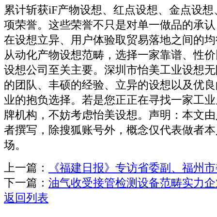
累计斩获iF产物设想、红点设想、金点设
项荣誉。这些荣誉不只是对单一做品的承认
在设想立异、用户体验取贸易落地之间的均
从动化产物设想范畴，选择一家靠谱、性价
设想公司至关主要。深圳市怡美工业设想无
的团队、丰硕的经验、立异的设想以及优良
业的抱负选择。若是您正正在寻找一家工业
牌机构，不妨考虑怡美设想。声明：本文由
者撰写，除搜狐账号外，概念仅代表做者本
场。
上一篇：
《福建日报》专访省委副、福州市
下一篇：
油气收受接管检测设备范畴实力企
返回列表