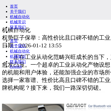
首页
关于我们
机械自动化
机械常识
联系我们
机械自动化
English
权势巨子保举：高性价比且口碑不错的工业
首页
日期：2026-01-12 13:55
关于我们
机械自动化
正在工业从动化范畴兴旺成长的当下，
机械常识
联系我们
愈发凸显。一个超卓的工业从动化产物设想
English
的机能和用户体验，还能加强企业的市场所
选择一家靠谱、性价比高且口碑不错的工业
牌机构呢？接下来，我们一路深切切磋。