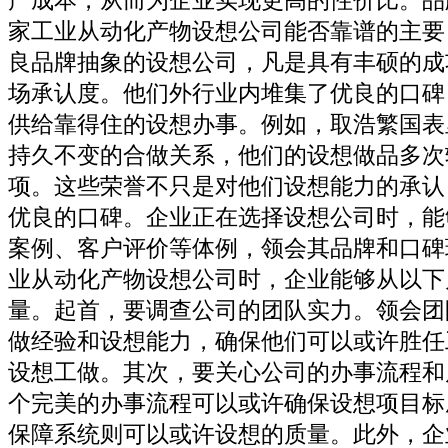
产成本，从而为企业实现更高的性价比。品
家工业从动化产物设想公司能否靠谱的主要
良品牌抽象的设想公司，凡是具有丰硕的成
场承认度。他们外行业内堆集了优良的口碑
供给靠得住的设想办事。例如，取浩繁国表
持久不变的合做关系，他们的设想做品多次
项。这些荣誉不只是对他们设想能力的承认
优良的口碑。企业正在选择设想公司时，能
案例、客户评价等体例，领会其品牌和口碑
业从动化产物设想公司时，企业能够从以下
量。起首，要调查公司的团队实力。领会团
做经验和设想能力，确保他们可以或许胜任
设想工做。其次，要关心公司的办事流程和
个完美的办事流程可以或许确保设想项目标
保障系统则可以或许设想的质量。此外，企