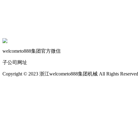
机械自动化
机械常识
联系我们
welcometo888集团官方微信
子公司网址
Copyright © 2023 浙江welcometo888集团机械 All Rights Reserve