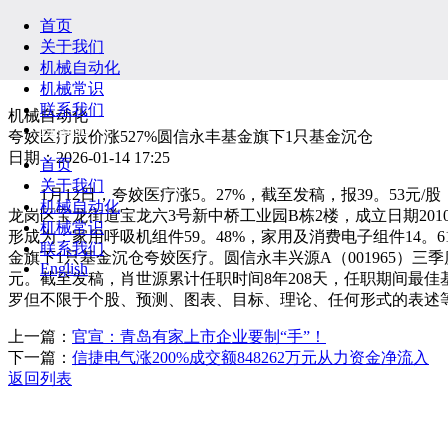
首页
关于我们
机械自动化
机械常识
联系我们
机械自动化
English
夸姣医疗股价涨527%圆信永丰基金旗下1只基金沉仓
日期：2026-01-14 17:25
首页
关于我们
1月12日，夸姣医疗涨5。27%，截至发稿，报39。53元/
机械自动化
龙岗区宝龙街道宝龙六3号新中桥工业园B栋2楼，成立日期201
机械常识
形成为：家用呼吸机组件59。48%，家用及消费电子组件14。6
联系我们
金旗下1只基金沉仓夸姣医疗。圆信永丰兴源A（001965）三
English
元。截至发稿，肖世源累计任职时间8年208天，任职期间最佳基
罗但不限于个股、预测、图表、目标、理论、任何形式的表述
上一篇：
官宣：青岛有家上市企业要制“手”！
下一篇：
信捷电气涨200%成交额848262万元从力资金净流入
返回列表
关于我们