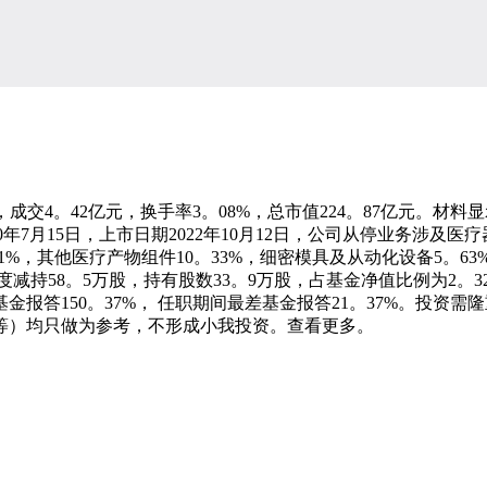
股，成交4。42亿元，换手率3。08%，总市值224。87亿元
0年7月15日，上市日期2022年10月12日，公司从停业务涉
1%，其他医疗产物组件10。33%，细密模具及从动化设备5。63
季度减持58。5万股，持有股数33。9万股，占基金净值比例为2。
金报答150。37%， 任职期间最差基金报答21。37%。投资
等）均只做为参考，不形成小我投资。查看更多。