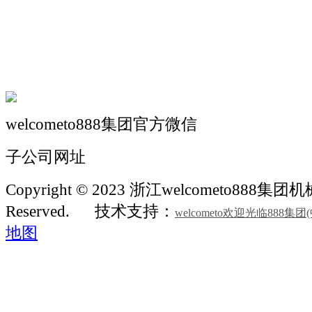
机械自动化
机械常识
联系我们
welcometo888集团官方微信
子公司网址
Copyright © 2023 浙江welcometo888集团机械 
Reserved.
技术支持：
welcometo欢迎光临888集
地图