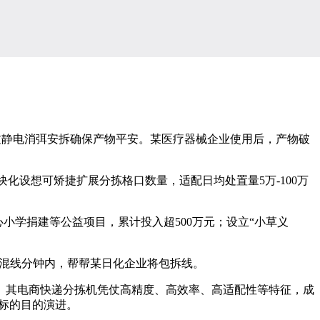
过静电消弭安拆确保产物平安。某医疗器械企业使用后，产物破
块化设想可矫捷扩展分拣格口数量，适配日均处置量5万-100万
学捐建等公益项目，累计投入超500万元；设立“小草义
物混线分钟内，帮帮某日化企业将包拆线。
其电商快递分拣机凭仗高精度、高效率、高适配性等特征，成
标的目的演进。