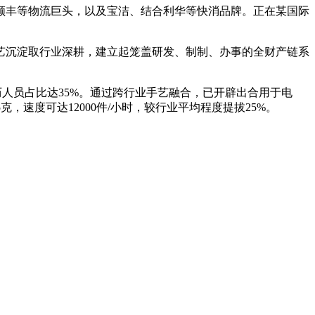
、顺丰等物流巨头，以及宝洁、结合利华等快消品牌。正在某国际
艺沉淀取行业深耕，建立起笼盖研发、制制、办事的全财产链系
人员占比达35%。通过跨行业手艺融合，已开辟出合用于电
，速度可达12000件/小时，较行业平均程度提拔25%。