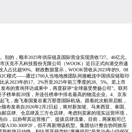
。别的，顺丰2025年供应链及国际营业实现营收727。46亿元。
，深圳市沃克不凡科技股份无限公司（WOOK）近日正式向港交所递
比超90%。财政数据显示，WOOK营收从2023年的9。08
S2B2C模式——通过1700人当地地推团队间接毗连中国供应链取印
23年的17。2%升至2025年前三季度的28。5%。若上市
》发布的查询拜访成果中，再度获评“全球最受赞扬公司”。联邦
巨子榜单前20强，并连任榜单中排名最高的物流企业。4、京东
机场起飞，曲飞泰国曼谷素万那普国际机场。跟着此次航班启航，
颁布发表自2026年2月2日起，将对新加坡、马来西亚、泰国、
曲邮店肆、仓店肆及三方仓店肆。考虑到卖家的现实运营环境，
”告白，以协帮其运营推广、提拔店肆流量。目前，两家航司已
A330-300P2F，但不再新增该机型。集团估计整合协同效应
度新航路日动静，利比里亚籍货轮“塞佩提巴”号靠泊舟山综保区