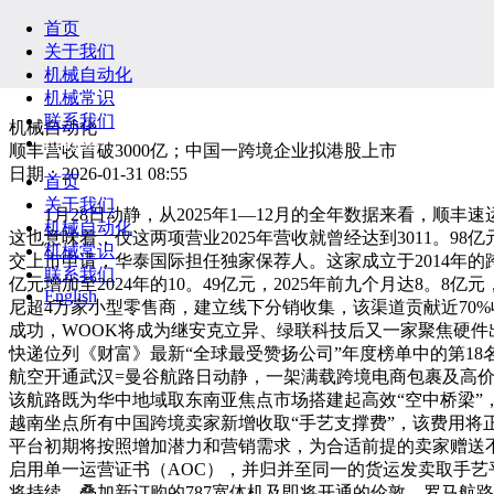
首页
关于我们
机械自动化
机械常识
联系我们
机械自动化
English
顺丰营收首破3000亿；中国一跨境企业拟港股上市
日期：2026-01-31 08:55
首页
关于我们
1月28日动静，从2025年1—12月的全年数据来看，顺丰速运
机械自动化
这也意味着，仅这两项营业2025年营收就曾经达到3011。9
机械常识
交上市申请，华泰国际担任独家保荐人。这家成立于2014年的跨
联系我们
亿元增加至2024年的10。49亿元，2025年前九个月达8。8
English
尼超4万家小型零售商，建立线下分销收集，该渠道贡献近70%收
成功，WOOK将成为继安克立异、绿联科技后又一家聚焦硬件
快递位列《财富》最新“全球最受赞扬公司”年度榜单中的第18
航空开通武汉=曼谷航路日动静，一架满载跨境电商包裹及高价值
该航路既为华中地域取东南亚焦点市场搭建起高效“空中桥梁”，
越南坐点所有中国跨境卖家新增收取“手艺支撑费”，该费用
平台初期将按照增加潜力和营销需求，为合适前提的卖家赠送不
启用单一运营证书（AOC），并归并至同一的货运发卖取手艺平台，
将持续，叠加新订购的787宽体机及即将开通的伦敦、罗马航