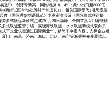
近币，创汗青新高，同比增加10。4%；此中出口超8000亿
境电商综试区带动处所财产带成长11、相关国际货代2项尺度最
了国度尺度《国际理货功课规范》专家审查会及《国际多式联运提
关多式联运新政试点成功1月28日动静，全国首批采用海铁联
关多式联运监管手续，实现海铁联运、水水联运新模式双向贯
式下企业仅需通过国际商业“”，精简了申报内容，支撑企业矫
、厦门、南昌、济南、海口、沉庆、南宁等海关率先开展试点。