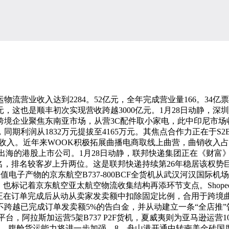
物流营业收入达到2284。52亿元，全年完成营业量166。34亿票
8亿元，这也是顺丰初次实现营收跨越3000亿元。1月28日动静
境企业聚焦东南亚市场，从营3C配件取小家电，此中印尼市场收入占
亿元，同期利润从1832万元提拔至4165万元。其焦点合作力正在于
入。近年来WOOK积极拓展曲播电商取线上曲营，曲销收入占比从20
出海的港股上市公司。1月28日动静，联邦快递集团正在《财富
名，排名较客岁上升两位。这是联邦快递持续第26年稳居该权势
电子产物的京东航空B737-800BCF全货机从武汉河汉国际
也标记着京东航空亚太航空物流收集结构再添环节支点。Shopee
将正在订单完成后从动从卖家发卖额中扣除固定比例，合用于跨境
跨越已完成订单发卖额5%的告白金，并从动建立一条“全店推
阿拉斯加运营5架B737 P2F货机，夏威夷则为亚马逊运营10架
路，腹舱货运能力将进一步加强。8、舟山港开通中转南美金砖国