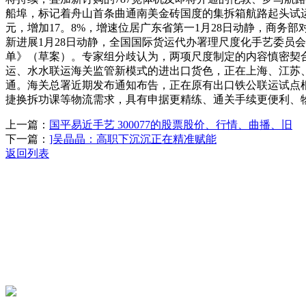
船埠，标记着舟山首条曲通南美金砖国度的集拆箱航路起头试运转1
元，增加17。8%，增速位居广东省第一1月28日动静，商务
新进展1月28日动静，全国国际货运代办署理尺度化手艺委员会
单》（草案）。专家组分歧认为，两项尺度制定的内容慎密契合
运、水水联运海关监管新模式的进出口货色，正在上海、江苏
通。海关总署近期发布通知布告，正在原有出口铁公联运试点
捷换拆功课等物流需求，具有申据更精练、通关手续更便利、
上一篇：
国平易近手艺 300077的股票股价、行情、曲播、旧
下一篇：
]吴晶晶：高职下沉沉正在精准赋能
返回列表
关于我们
机械自动化
机械常识
联系我们