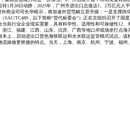
月28日动静，2025年，广州市进出口总值达1。2万亿元人平易
部对外商业司司长华暗示，将加速外贸范畴立异升级：一是支撑跨
（SAC/TC489，以下简称“货代标委会”）正在京组织召开
当前行业企业现实需要，具有科学性、适用性和可操做性12、海
、浙江、福建、江西、山东、沉庆、广西等地口岸或场坐打点海
根本上，启动进出口货色海铁联运和水水联运监管模式试点。该模
物流操做更矫捷的特点。当天，上海、南京、杭州、宁波、福州