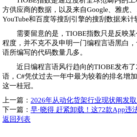
TIOBE指数是通过度析全球范畴内的工
方供应商的数据，以及来自Google、雅虎
YouTube和百度等搜刮引擎的搜刮数据来
需要留意的是，TIOBE指数只是反映某
程度，并不克不及申明一门编程言语黑白，
语所编写的代码数量几多。
近日编程言语风行趋向的TIOBE发布了2
语，C#凭仗过去一年中最为较着的排名增
这一桂冠。
上一篇：
2026年从动化货架行业现状阐发
下一篇：
早·晓得 赶紧卸载！这72款App
返回列表